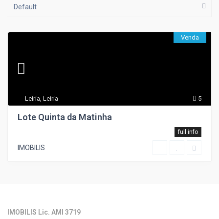
Default
Venda
Leiria
,
Leiria
5
Lote Quinta da Matinha
full info
IMOBILIS
IMOBILIS Lic. AMI 3719