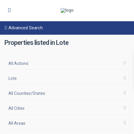
Advanced Search
Properties listed in Lote
All Actions
Lote
All Counties/States
All Cities
All Areas