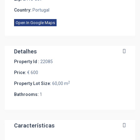
Country:
Portugal
Open In Google Maps
Detalhes
Property Id :
22085
Price:
€ 600
2
Property Lot Size:
60,00 m
Bathrooms:
1
Características