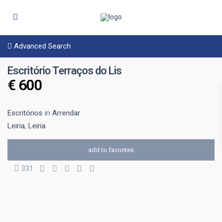
Advanced Search
Escritório Terraços do Lis
€ 600
Escritórios
in
Arrendar
Leiria
,
Leiria
add to favorites
331