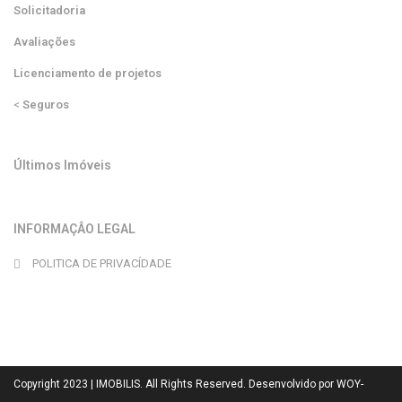
Solicitadoria
Avaliações
Licenciamento de projetos
<
Seguros
Últimos Imóveis
INFORMAÇÂO LEGAL
POLITICA DE PRIVACÍDADE
Copyright 2023 | IMOBILIS. All Rights Reserved. Desenvolvido por WOY-